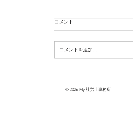
コメント
コメントを追加…
「中小企業基盤整備機構近畿
本部 クリエイション・コア
京都御車」(2017.12.6)
© 2026 My 社労士事務所