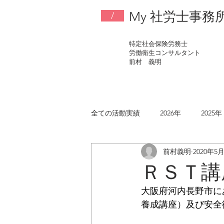
My 社労士事務
/
特定社会保険労務士
労働衛生コンサルタント
​前村 義明
全ての活動実績
2026年
2025年
前村義明
2020年5
2017年
2016年
2015年
ＲＳＴ講座(
大阪府河内長野市に
養成講座）及び安全