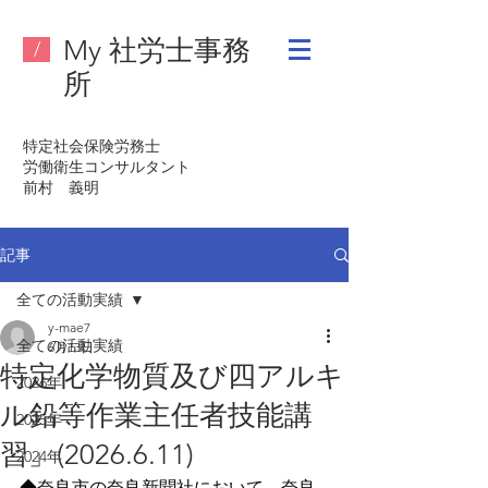
My 社労士事務
/
所
特定社会保険労務士
労働衛生コンサルタント
​前村 義明
記事
全ての活動実績
y-mae7
全ての活動実績
6月13日
特定化学物質及び四アルキ
2026年
ル鉛等作業主任者技能講
2025年
習」(2026.6.11)
2024年
◆奈良市の奈良新聞社において、奈良