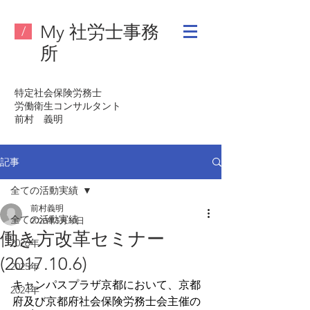
My 社労士事務
/
所
特定社会保険労務士
労働衛生コンサルタント
​前村 義明
記事
全ての活動実績
前村義明
全ての活動実績
2020年5月10日
働き方改革セミナー
2026年
(2017.10.6)
2025年
キャンパスプラザ京都において、京都
2024年
府及び京都府社会保険労務士会主催の