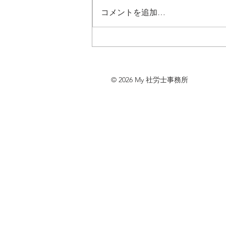
コメントを追加…
「職長教育・ＫＹ教育」
(2026.6～7)
© 2026 My 社労士事務所