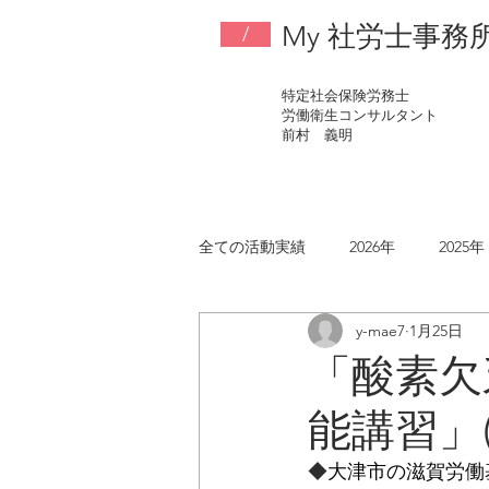
My 社労士事務
/
特定社会保険労務士
労働衛生コンサルタント
​前村 義明
全ての活動実績
2026年
2025年
y-mae7
1月25日
2017年
2016年
2015年
「酸素欠
能講習」(20
◆
大津市の滋賀労働