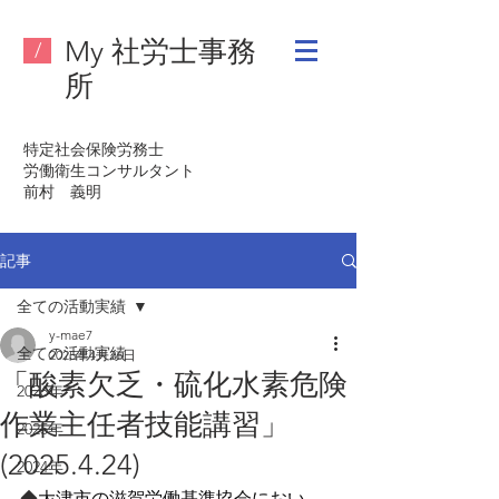
My 社労士事務
/
所
特定社会保険労務士
労働衛生コンサルタント
​前村 義明
記事
全ての活動実績
y-mae7
全ての活動実績
2025年4月26日
「酸素欠乏・硫化水素危険
2026年
作業主任者技能講習」
2025年
(2025.4.24)
2024年
◆
大津市の滋賀労働基準協会におい