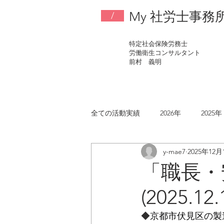
My 社労士事務
/
特定社会保険労務士
労働衛生コンサルタント
​前村 義明
全ての活動実績
2026年
2025年
y-mae7
2025年12月
2017年
2016年
2015年
「職長・
(2025.12
◆
京都市伏見区の製