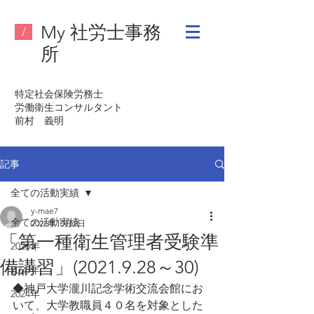
My 社労士事務
/
所
特定社会保険労務士
労働衛生コンサルタント
​前村 義明
記事
全ての活動実績
y-mae7
全ての活動実績
2021年10月2日
「第一種衛生管理者受験準
2026年
備講習」(2021.9.28～30)
2025年
◆神戸大学瀧川記念学術交流会館にお
2024年
いて、大学教職員４０名を対象とした