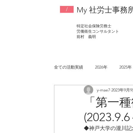
My 社労士事務
/
特定社会保険労務士
労働衛生コンサルタント
​前村 義明
全ての活動実績
2026年
2025年
y-mae7
2023年9月
2017年
2016年
2015年
「第一種
(2023.9.
◆神戸大学の瀧川記