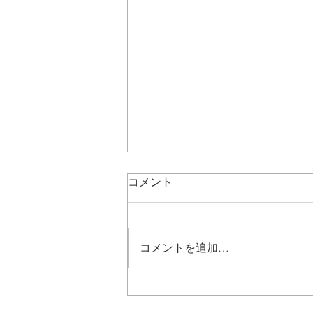
コメント
コメントを追加…
「安全衛生推進者・衛生推進
者養成講習」(2023.12.12・13)