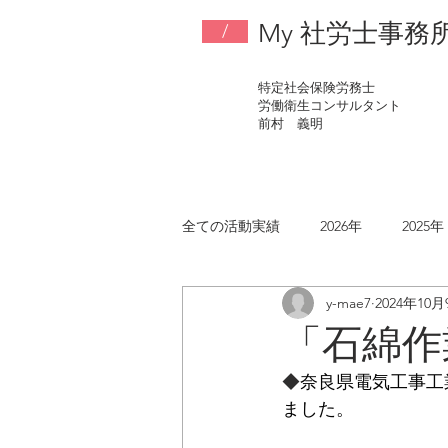
My 社労士事務
/
特定社会保険労務士
労働衛生コンサルタント
​前村 義明
全ての活動実績
2026年
2025年
y-mae7
2024年10月
2017年
2016年
2015年
「石綿作業
◆
奈良県電気工事工
ました。