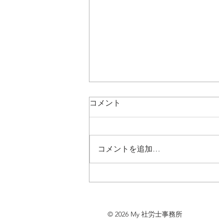
コメント
コメントを追加…
「特定化学物質及び四アルキ
ル鉛作業主任者技能講習」
(2024.12.17)
© 2026 My 社労士事務所