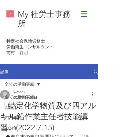
My 社労士事務
/
所
特定社会保険労務士
労働衛生コンサルタント
​前村 義明
記事
全ての活動実績
y-mae7
全ての活動実績
2022年7月31日
「特定化学物質及び四アル
2026年
キル鉛作業主任者技能講
2025年
習」(2022.7.15)
2024年
◆奈良市の奈良新聞社において、「特