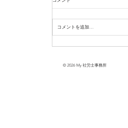
コメント
コメントを追加…
「特定化学物質及び四アルキ
ル鉛作業主任者技能講習」
(2024.12.17)
© 2026 My 社労士事務所