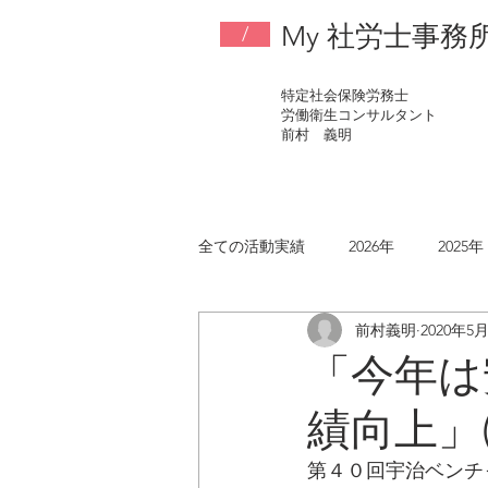
My 社労士事務
/
特定社会保険労務士
労働衛生コンサルタント
​前村 義明
全ての活動実績
2026年
2025年
前村義明
2020年5
2017年
2016年
2015年
「今年は
績向上」(20
第４０回宇治ベンチ