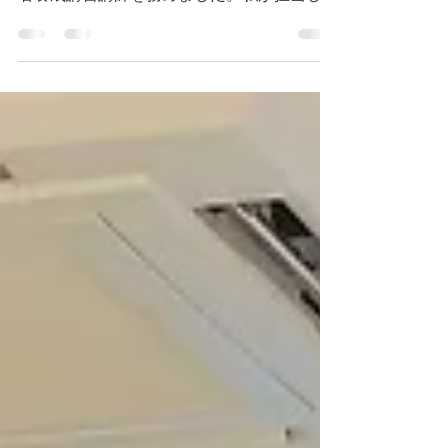
京都経済センターにおいて、全国労働基準関
係団体連合会主催の外国人技能実習制度関係
者養成講習講師を務めました。私が担当した
のは、「労働関係法令」と 「労働災害防
止・労働災害時対応」の２科目です。特に、
前者は働き方改革と関連があり、注目されて
いる内容です。本講座は、昨年度も担当...